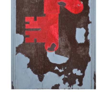
←
→
Previous Image
Next Image