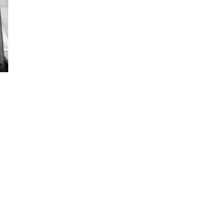
→
Next Image