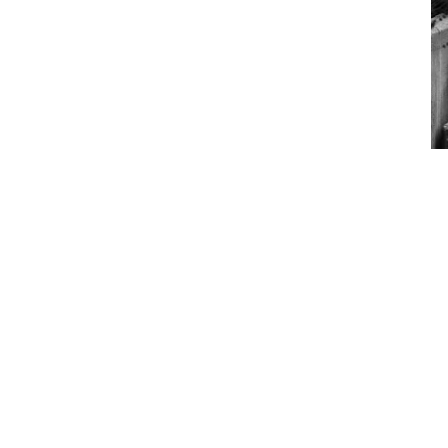
←
Previous Image