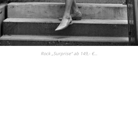
Rock „Surprise“ ab 149,- €…
↑ Return to post