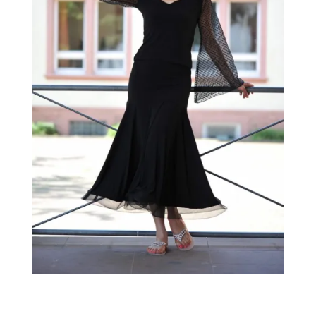
←
→
Previous Image
Next Image