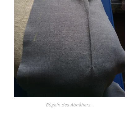
Bügeln des Abnähers…
←
→
Previous Image
Next Image
↑ Return to post