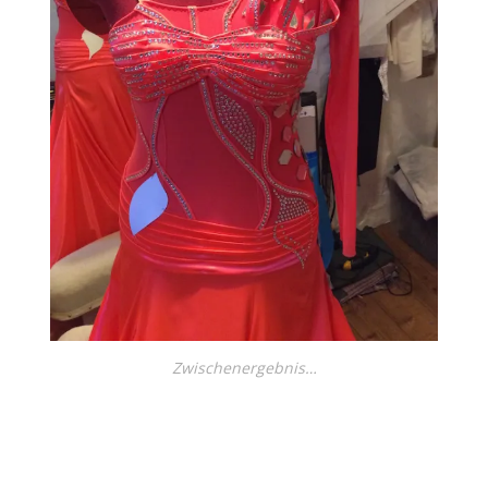
Zwischenergebnis…
←
→
Previous Image
Next Image
↑ Return to post