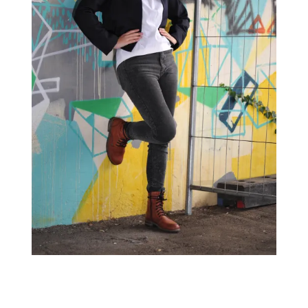
←
→
Previous Image
Next Image
↑ Return to post