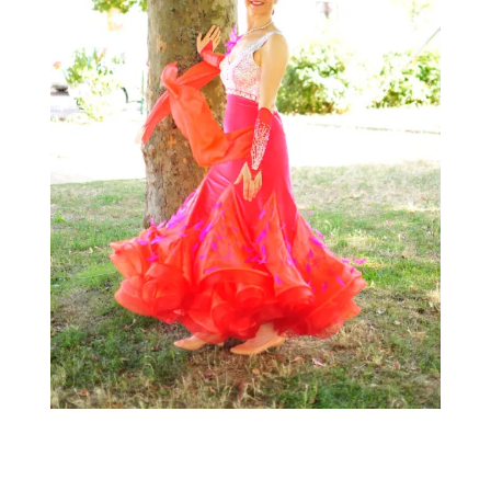
←
→
Previous Image
Next Image